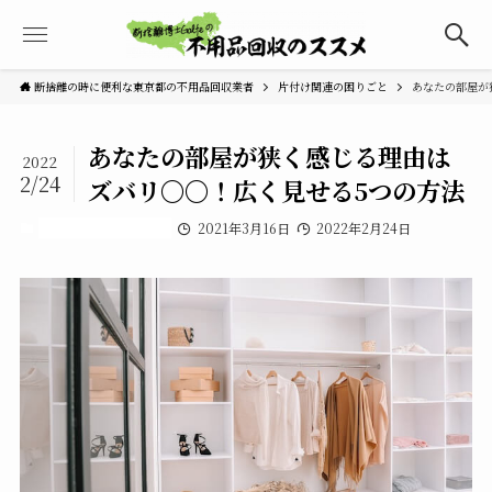
断捨離の時に便利な東京都の不用品回収業者
片付け関連の困りごと
あなたの部屋が
あなたの部屋が狭く感じる理由は
2022
2/24
ズバリ〇〇！広く見せる5つの方法
片付け関連の困りごと
2021年3月16日
2022年2月24日